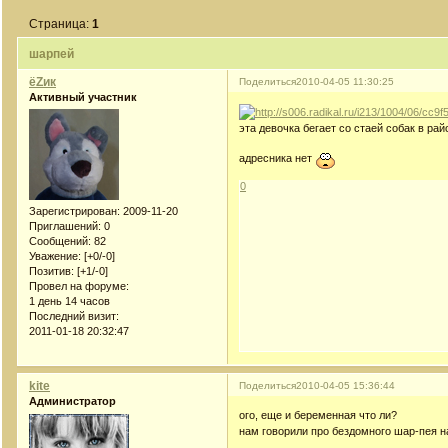
Страница:
1
шарпей
ёZик
Поделиться
2010-04-05 11:30:25
Активный участник
эта девочка бегает со стаей собак в ра
адресника нет
0
Зарегистрирован
: 2009-11-20
Приглашений:
0
Сообщений:
82
Уважение:
[+0/-0]
Позитив:
[+1/-0]
Провел на форуме:
1 день 14 часов
Последний визит:
2011-01-18 20:32:47
kite
Поделиться
2010-04-05 15:36:44
Администратор
ого, еще и беременная что ли?
нам говорили про бездомного шар-пея на