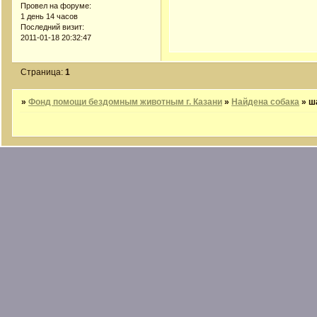
Провел на форуме:
1 день 14 часов
Последний визит:
2011-01-18 20:32:47
Страница:
1
»
Фонд помощи бездомным животным г. Казани
»
Найдена собака
»
ш