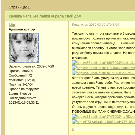
Страница:
1
Крошка Чапа без лапки обрела свой дом!
kite
Поделиться
2010-03-09 17:41:04
Администратор
Так случилось, что в свои всего 8 меся
под автобус. Хозяева принесли покалеч
кому нужна собака-инвалид.... В клиник
выхаживали собачку. В итоге Чапа попра
рада любому вниманию и ласке. Но вопр
в клинике...
Зарегистрирован
: 2009-07-29
Приглашений:
0
Сообщений:
72
Фотографию Чапы увидела одна женщина
Уважение:
[+2/-0]
захотела взять Чапу себе. Растояние ни
Позитив:
[+1/-0]
новой хозяйке. Теперь у них все хорошо
Провел на форуме:
забывает показывать ее врачам. Чапа т
1 день 7 часов
овчарка Роса, которая временно прожива
Последний визит:
уступает свои игрушки, и пытается уло
2013-01-18 09:33:11
Очень радует что есть еще люди, котор
ПОБОЛЬШЕ БЫ ТАКИХ НЕРАВНОДУШН
0