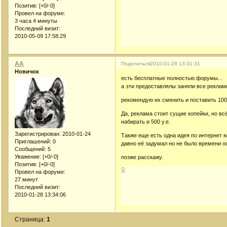
Позитив:
[+0/-0]
Провел на форуме:
3 часа 4 минуты
Последний визит:
2010-05-09 17:58:29
AA
Поделиться
2010-01-28 13:31:31
Новичок
есть бесплатные полностью форумы...
а эти предоставлялы заняли все реклам
рекомендую их сменить и поставить 1
Да, реклама стоит сущие копейки, но вс
набирать и 500 у.е.
Зарегистрирован
: 2010-01-24
Также еще есть одна идея по интернет к
Приглашений:
0
давно её задумал но не было времени о
Сообщений:
5
Уважение:
[+0/-0]
позже расскажу.
Позитив:
[+0/-0]
0
Провел на форуме:
27 минут
Последний визит:
2010-01-28 13:34:06
Страница:
1