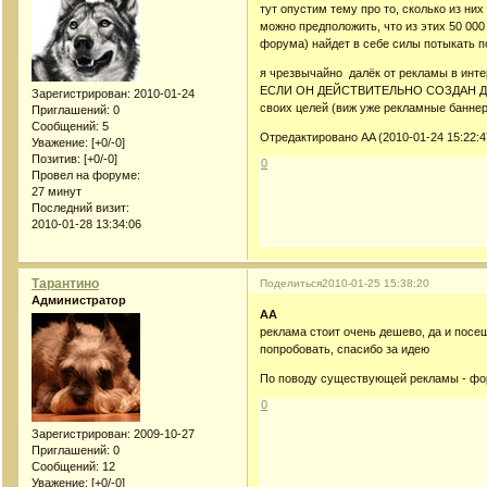
тут опустим тему про то, сколько из них
можно предположить, что из этих 50 00
форума) найдет в себе силы потыкать 
я чрезвычайно далёк от рекламы в инте
ЕСЛИ ОН ДЕЙСТВИТЕЛЬНО СОЗДАН ДЛЯ 
Зарегистрирован
: 2010-01-24
своих целей (виж уже рекламные баннер
Приглашений:
0
Сообщений:
5
Отредактировано AA (2010-01-24 15:22:4
Уважение:
[+0/-0]
Позитив:
[+0/-0]
0
Провел на форуме:
27 минут
Последний визит:
2010-01-28 13:34:06
Тарантино
Поделиться
2010-01-25 15:38:20
Администратор
AA
реклама стоит очень дешево, да и посе
попробовать, спасибо за идею
По поводу существующей рекламы - фору
0
Зарегистрирован
: 2009-10-27
Приглашений:
0
Сообщений:
12
Уважение:
[+0/-0]