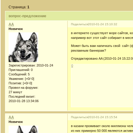
Страница:
1
вопрос-предложение
AA
Поделиться
2010-01-24 15:10:32
Новичок
в интернете существует море сайтов, к
например вот этот сайт собирает в мес
Может быть вам напичкать свой сайт (ф
рекламным баннерам?
Отредактировано AA (2010-01-24 15:22:0
Зарегистрирован
: 2010-01-24
0
Приглашений:
0
Сообщений:
5
Уважение:
[+0/-0]
Позитив:
[+0/-0]
Провел на форуме:
27 минут
Последний визит:
2010-01-28 13:34:06
AA
Поделиться
2010-01-24 15:15:54
Новичок
в казани проживает около миллиона чел
из них примерно 50 000 являются акти