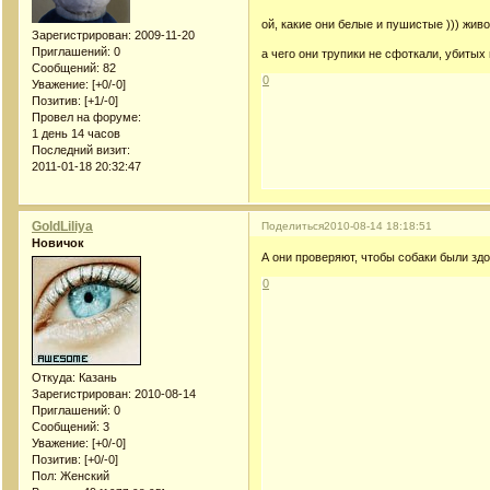
ой, какие они белые и пушистые ))) жив
Зарегистрирован
: 2009-11-20
Приглашений:
0
а чего они трупики не сфоткали, убитых
Сообщений:
82
0
Уважение:
[+0/-0]
Позитив:
[+1/-0]
Провел на форуме:
1 день 14 часов
Последний визит:
2011-01-18 20:32:47
GoldLiliya
Поделиться
2010-08-14 18:18:51
Новичок
А они проверяют, чтобы собаки были зд
0
Откуда:
Казань
Зарегистрирован
: 2010-08-14
Приглашений:
0
Сообщений:
3
Уважение:
[+0/-0]
Позитив:
[+0/-0]
Пол:
Женский