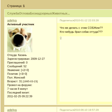
Страница:
1
СлужбаОтловаБезнадзорныхЖивотных...
adelya
Поделиться
2010-01-12 22:03:28
Активный участник
Что же делать с этим СОБЖем??
Кто-нибудь брал собак оттуда???
0
Откуда:
Казань
Зарегистрирован
: 2009-12-27
Приглашений:
0
Сообщений:
52
Уважение:
[+2/-0]
Позитив:
[+3/-0]
Пол:
Женский
Возраст:
31
[1995-03-23]
Провел на форуме:
7 часов 8 минут
Последний визит:
2011-02-25 09:22:39
adelya
Поделиться
2010-06-10 19:57:29