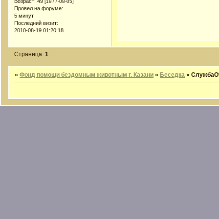
Возраст:
49
[1977-08-05]
Провел на форуме:
5 минут
Последний визит:
2010-08-19 01:20:18
Страница:
1
»
Фонд помощи бездомным животным г. Казани
»
Беседка
»
СлужбаО