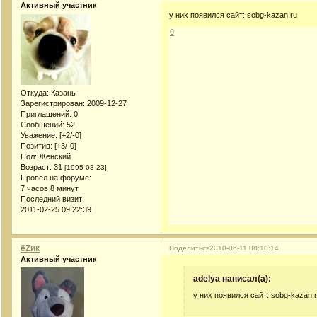
Активный участник
у них появился сайт: sobg-kazan.ru
0
Откуда:
Казань
Зарегистрирован
: 2009-12-27
Приглашений:
0
Сообщений:
52
Уважение:
[+2/-0]
Позитив:
[+3/-0]
Пол:
Женский
Возраст:
31
[1995-03-23]
Провел на форуме:
7 часов 8 минут
Последний визит:
2011-02-25 09:22:39
ёZик
Поделиться
2010-06-11 08:10:14
Активный участник
adelya написал(а):
у них появился сайт: sobg-kazan.