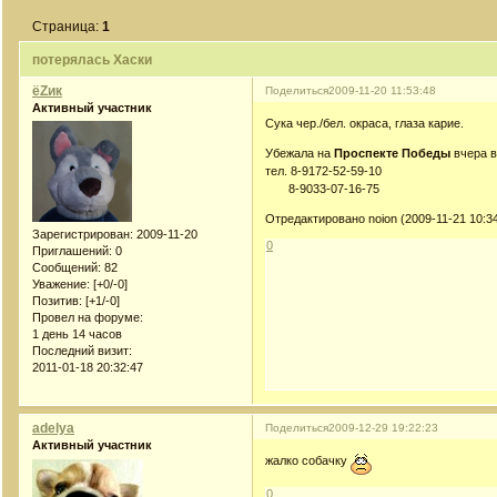
Страница:
1
потерялась Хаски
ёZик
Поделиться
2009-11-20 11:53:48
Активный участник
Сука чер./бел. окраса, глаза карие.
Убежала на
Проспекте Победы
вчера в
тел. 8-9172-52-59-10
8-9033-07-16-75
Отредактировано noion (2009-11-21 10:34
Зарегистрирован
: 2009-11-20
0
Приглашений:
0
Сообщений:
82
Уважение:
[+0/-0]
Позитив:
[+1/-0]
Провел на форуме:
1 день 14 часов
Последний визит:
2011-01-18 20:32:47
adelya
Поделиться
2009-12-29 19:22:23
Активный участник
жалко собачку
0