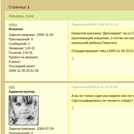
Страница:
1
Овчарка, сука
mika
Поделиться
2009-11-09 20:51:14
Новичок
Напротив магазина "Динозаврик" на ул.С
Зарегистрирован
: 2009-11-09
проезжающим машинам, а потом несчастн
Приглашений:
0
маленький ребенок.Помогите.
Сообщений:
1
Уважение:
[+0/-0]
Отредактировано mika (2009-11-09 20:51
Позитив:
[+0/-0]
Провел на форуме:
0
8 минут
Последний визит:
2009-11-09 20:51:56
kite
Поделиться
2009-11-11 12:31:54
Администратор
А вы ее только один раз видели или пос
Сфотографировать не сможете собаку? б
0
Зарегистрирован
: 2009-07-29
Приглашений:
0