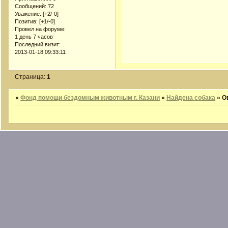
Сообщений:
72
Уважение:
[+2/-0]
Позитив:
[+1/-0]
Провел на форуме:
1 день 7 часов
Последний визит:
2013-01-18 09:33:11
Страница:
1
»
Фонд помощи бездомным животным г. Казани
»
Найдена собака
»
О