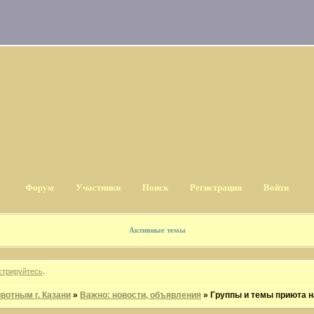
Форум
Участники
Поиск
Регистрация
Войти
Активные темы
стрируйтесь
.
отным г. Казани
»
Важно: новости, объявления
»
Группы и темы приюта н