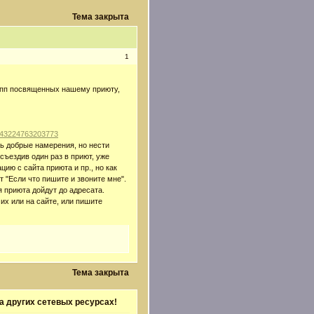
Тема закрыта
1
рупп посвященных нашему приюту,
p/43224763203773
ь добрые намерения, но нести
 съездив один раз в приют, уже
ию с сайта приюта и пр., но как
 "Если что пишите и звоните мне".
 приюта дойдут до адресата.
их или на сайте, или пишите
Тема закрыта
а других сетевых ресурсах!