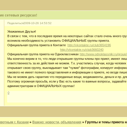
их сетевых ресурсах!
Поделиться
2009-10-26 14:53:52
Уважаемые Друзья!
В связи с тем, что в последнее время на некоторых сайтах стало очень много г
возникла необходимость установить ОФИЦИАЛЬНЫЕ группы приюта.
Официальная группа приюта в Контакте
http://vkontakte.ru/club3654196
http://vkontakte.ru/club3660240
Официальная группа приюта на Одноклассниках
http://www.odnoklassniki.ru/grou
Мы конечно верим в то, что люди открывшие группы-клоны про приют, имеют лиш
ответственность за их действия не можем. Т.к. участились случаи, когда человек
открывает свою группу, выкладывает там "чужие" фотографии, копирует информац
такового не имеет полного представления и информации о приюте, но везде пишет
Мы не можем дать гарантию что переданные вещи, медикаменты, деньги и пр. для
Поэтому огромная просьба, если у Вас есть какие то важные вопросы, задавайте 
администраторам в ОФИЦИАЛЬНЫХ группах!
0
отным г. Казани
»
Важно: новости, объявления
»
Группы и темы приюта н