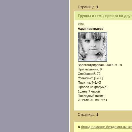
Страница:
1
Группы и темы приюта на друг
kite
Администратор
Зарегистрирован
: 2009-07-29
Приглашений:
0
Сообщений:
72
Уважение:
[+2/-0]
Позитив:
[+1/-0]
Провел на форуме:
1 день 7 часов
Последний визит:
2013-01-18 09:33:11
Страница:
1
»
Фонд помощи бездомным жив