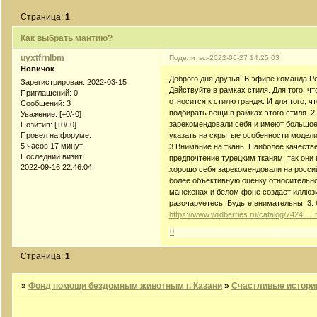
Страница:
1
Как выбрать мантию?
uyxtfrnlbm
Поделиться
2022-06-27 14:25:03
Новичок
Доброго дня,друзья! В эфире команда Per
Зарегистрирован
: 2022-03-15
Действуйте в рамках стиля. Для того, ч
Приглашений:
0
относится к стилю грандж. И для того,
Сообщений:
3
подбирать вещи в рамках этого стиля. 
Уважение:
[+0/-0]
зарекомендовали себя и имеют большое
Позитив:
[+0/-0]
указать на скрытые особенности модели
Провел на форуме:
5 часов 17 минут
3.Внимание на ткань. Наиболее качест
Последний визит:
предпочтение турецким тканям, так они
2022-09-16 22:46:04
хорошо себя зарекомендовали на росси
более объективную оценку относительно
манекенах и белом фоне создает иллюзию
разочаруетесь. Будьте внимательны. 3.
https://www.wildberries.ru/catalog/7424 …
0
Страница:
1
»
Фонд помощи бездомным животным г. Казани
»
Счастливые истори