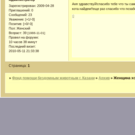
Аня здравствуй!спасибо тебе что ты са
Зарегистрирован
: 2009-04-28
кота найдем!!еще раз спасибо что позаб
Приглашений:
0
Сообщений:
23
0
Уважение:
[+1/-0]
Позитив:
[+0/-0]
Пол:
Женский
Возраст:
39
[1986-11-01]
Провел на форуме:
10 часов 38 минут
Последний визит:
2010-05-11 21:33:38
Страница:
1
»
Фонд помощи бездомным животным г. Казани
»
Архив
»
Женщина хо