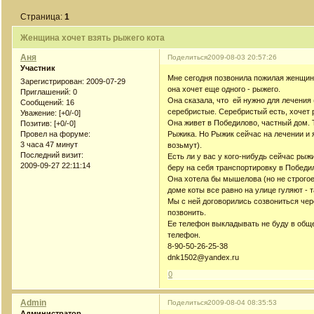
Страница:
1
Женщина хочет взять рыжего кота
Аня
Поделиться
2009-08-03 20:57:26
Участник
Мне сегодня позвонила пожилая женщина
Зарегистрирован
: 2009-07-29
она хочет еще одного - рыжего.
Приглашений:
0
Она сказала, что ей нужно для лечения (
Сообщений:
16
серебристые. Серебристый есть, хочет 
Уважение:
[+0/-0]
Она живет в Победилово, частный дом. 
Позитив:
[+0/-0]
Рыжика. Но Рыжик сейчас на лечении и я
Провел на форуме:
3 часа 47 минут
возьмут).
Последний визит:
Есть ли у вас у кого-нибудь сейчас рыж
2009-09-27 22:11:14
беру на себя транспортировку в Победи
Она хотела бы мышелова (но не строгое 
доме коты все равно на улице гуляют - т
Мы с ней договорились созвониться чере
позвонить.
Ее телефон выкладывать не буду в обще
телефон.
8-90-50-26-25-38
dnk1502@yandex.ru
0
Admin
Поделиться
2009-08-04 08:35:53
Администратор