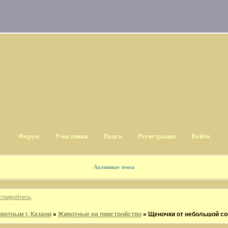
Форум
Участники
Поиск
Регистрация
Войти
Активные темы
стрируйтесь
.
отным г. Казани
»
Животные на пристройство
»
Щеночки от небольшой со