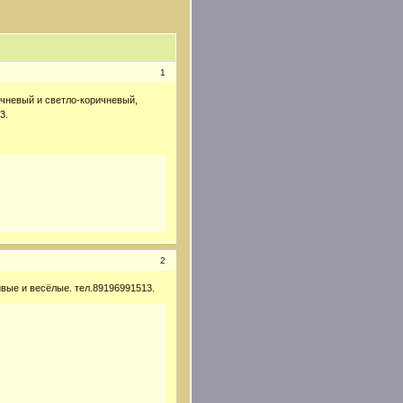
1
ичневый и светло-коричневый,
3.
2
вые и весёлые. тел.89196991513.