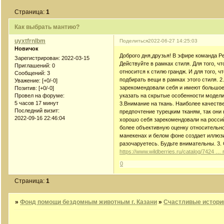
Страница:
1
Как выбрать мантию?
uyxtfrnlbm
Поделиться
2022-06-27 14:25:03
Новичок
Доброго дня,друзья! В эфире команда Per
Зарегистрирован
: 2022-03-15
Действуйте в рамках стиля. Для того, ч
Приглашений:
0
относится к стилю грандж. И для того,
Сообщений:
3
подбирать вещи в рамках этого стиля. 
Уважение:
[+0/-0]
зарекомендовали себя и имеют большое
Позитив:
[+0/-0]
указать на скрытые особенности модели
Провел на форуме:
5 часов 17 минут
3.Внимание на ткань. Наиболее качест
Последний визит:
предпочтение турецким тканям, так они
2022-09-16 22:46:04
хорошо себя зарекомендовали на росси
более объективную оценку относительно
манекенах и белом фоне создает иллюзию
разочаруетесь. Будьте внимательны. 3.
https://www.wildberries.ru/catalog/7424 …
0
Страница:
1
»
Фонд помощи бездомным животным г. Казани
»
Счастливые истори