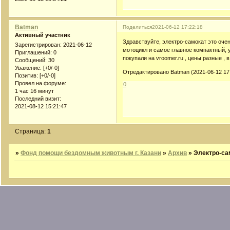
Batman
Поделиться
2021-06-12 17:22:18
Активный участник
Здравствуйте, электро-самокат это оче
Зарегистрирован
: 2021-06-12
мотоцикл и самое главное компактный, у
Приглашений:
0
покупали на vroomer.ru , цены разные ,
Сообщений:
30
Уважение:
[+0/-0]
Отредактировано Batman (2021-06-12 17
Позитив:
[+0/-0]
Провел на форуме:
0
1 час 16 минут
Последний визит:
2021-08-12 15:21:47
Страница:
1
»
Фонд помощи бездомным животным г. Казани
»
Архив
»
Электро-са