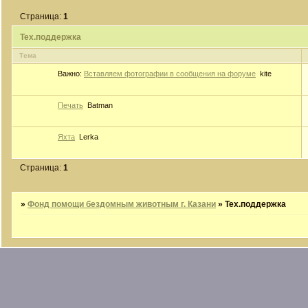
Страница:
1
Тех.поддержка
Тема
Важно:
Вставляем фотографии в сообщения на форуме
kite
Печать
Batman
Яхта
Lerka
Страница:
1
»
Фонд помощи бездомным животным г. Казани
»
Тех.поддержка