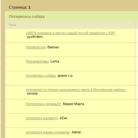
Страница:
1
Потерялась собака
Тема
1000 $ долларов в месяц самый постой заработок с P2P
uyxtfrnlbm
Профнастил
Batman
Презервативы
Lerka
потерялась собака
диана с.р.
потерялся то-терьер шоколадного цвета в Московском районе ·
натали
Потерялась овчарка!!!
Мария-Марта
потерялся маламут!
ёZик
потерялся коккер спаниель!
Admin